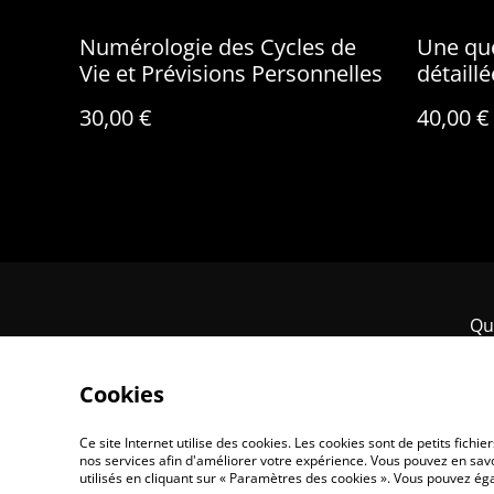
Numérologie des Cycles de
Une que
Vie et Prévisions Personnelles
détaill
30,00 €
40,00 €
Qui
Cookies
Ce site Internet utilise des cookies. Les cookies sont de petits fic
nos services afin d'améliorer votre expérience. Vous pouvez en savoi
utilisés en cliquant sur « Paramètres des cookies ». Vous pouvez é
©
2026
Johwan Guidance