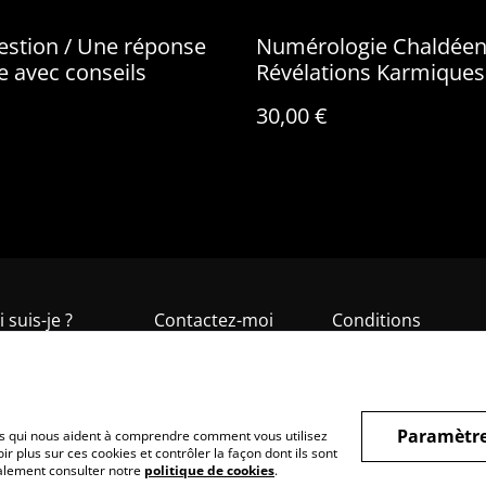
stion / Une réponse
Numérologie Chaldéen
ée avec conseils
Révélations Karmiques
Vibrations Cachées
30,00 €
 suis-je ?
Contactez-moi
Conditions
Paramètre
hiers qui nous aident à comprendre comment vous utilisez
r plus sur ces cookies et contrôler la façon dont ils sont
galement consulter notre
politique de cookies
.