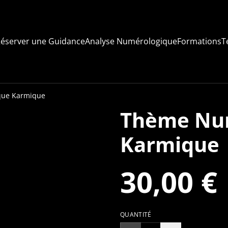
éserver une Guidance
Analyse Numérologique
Formations
T
que Karmique
Thème Nu
Karmique
30,00 €
QUANTITÉ