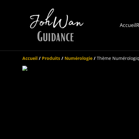
Accueil
R
Accueil
/
Produits
/
Numérologie
/
Thème Numérologi